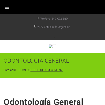
Teléfono:
647 072 589
24/7 Servicio de Urgencias
ODONTOLOGÍA GENERAL
Está aquí:
HOME
/
ODONTOLOGÍA GENERAL
Odontología General